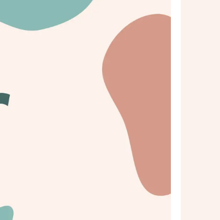
En savoir plus
égie alignée, un
dre vos intérêts.
ngagé pour défendre vos intérêts
e, même en passant par une
isé pour un projet sécurisé — et
En savoir plus