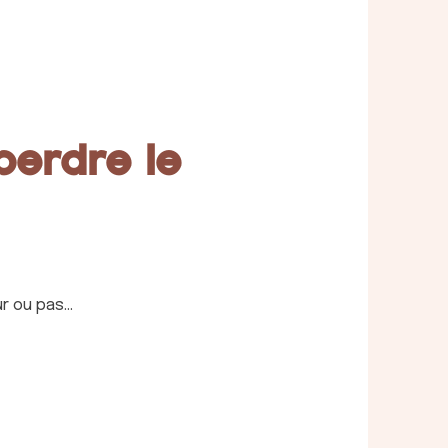
 perdre le
ur ou pas…