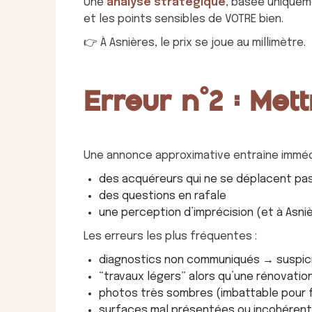
Une
analyse stratégique
, basée uniquem
et les points sensibles de VOTRE bien.
👉 À Asnières, le prix se joue au millimètre.
Erreur n°2 : Met
Une annonce approximative entraîne imméd
des acquéreurs qui ne se déplacent pa
des questions en rafale
une perception d’imprécision (et à Asniè
Les erreurs les plus fréquentes :
diagnostics non communiqués → suspic
“travaux légers” alors qu’une rénovation
photos très sombres (imbattable pour fa
surfaces mal présentées ou incohéren