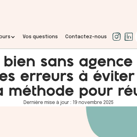
ours
Vos questions
Contactez-nous
 bien sans agence 
les erreurs à évit
L’accompagnement
la méthode pour réu
 comprendre et
Votre projet, votre liberté. 
sécuriser.
Dernière mise à jour : 19 novembre 2025
r, clarifier et
Vous aider à vendre rapidement,
, technique et
vendeur, et à conduire votre ve
sérénité, grâce à une stratégie
maîtrisé.