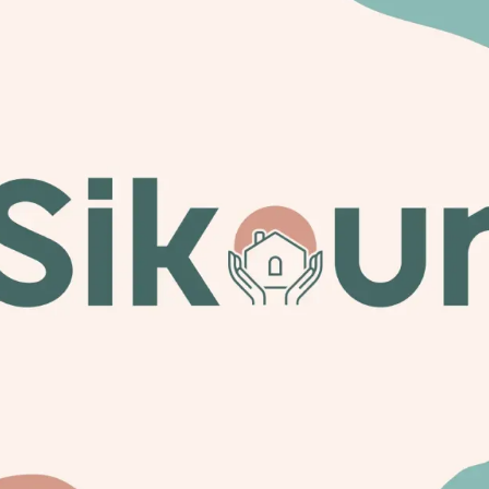
2500 €
savoir plus
TTC
L’appui SIKOUR
nce et
Un regard externe, une strat
accompagnement pour défen
rix, et à avancer
Un regard neutre, expert et e
juridique,
à chaque étape de votre vent
agence. En clair : un coût maîtr
souvent, mieux négocié.
1500 €
savoir plus
TTC