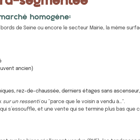
ltra-segmentée
n marché homogène:
es bords de Seine ou encore le secteur Mairie, la même surf
é
souvent ancien)
piques, rez-de-chaussée, derniers étages sans ascenseur,
ix
sur un ressenti
ou “parce que le voisin a vendu à…”.
ui s’essouffle, et une vente qui se termine plus bas que c