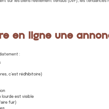
ent sur les biens réellement vendus (DVF), les tendances 
tre en ligne une annonc
iatement :
s
res, c’est rédhibitoire)
ion
 lourde est visible
ire fuir)
tes