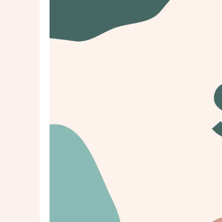
200 €
En 
TTC - Pour 2h
L’œil SIKOUR
Un regard expert pour voir au-delà de l’anno
sécuriser votre achat.
Vous aider à choisir le bon bien, à payer le juste p
en sécurité et en confiance, grâce à une analyse 
technique et stratégique neutre.
1300 €
En 
TTC