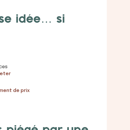
se idée… si
nces
heter
ment de prix