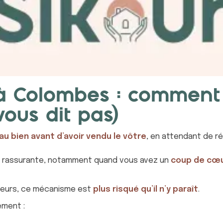
2500 €
savoir plus
TTC
L’appui SIKOUR
s à Colombes : comment
nce et
Un regard externe, une strat
vous dit pas)
accompagnement pour défen
rix, et à avancer
Un regard neutre, expert et e
u bien avant d’avoir vendu le vôtre
, en attendant de ré
juridique,
à chaque étape de votre vent
agence. En clair : un coût maîtr
et rassurante, notamment quand vous avez un
coup de cœu
souvent, mieux négocié.
1500 €
lleurs, ce mécanisme est
plus risqué qu’il n’y paraît
.
savoir plus
ement :
TTC