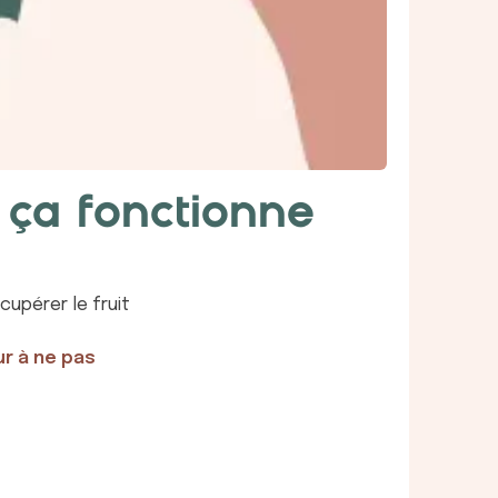
En savoir plus
 ça fonctionne
égie alignée, un
dre vos intérêts.
ngagé pour défendre vos intérêts
cupérer le fruit
e, même en passant par une
isé pour un projet sécurisé — et
r à ne pas
En savoir plus