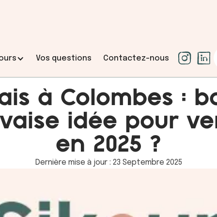
ours
Vos questions
Contactez-nous
lais à Colombes : 
aise idée pour v
L’accompagnement
en 2025 ?
 comprendre et
Votre projet, votre liberté. 
sécuriser.
Dernière mise à jour : 23 Septembre 2025
r, clarifier et
Vous aider à vendre rapidement,
, technique et
vendeur, et à conduire votre ve
sérénité, grâce à une stratégie
maîtrisé.