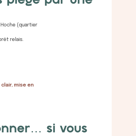
s piégé par une
 Hoche (quartier
rêt relais.
clair, mise en
ionner… si vous