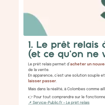
200 €
En 
TTC - Pour 2h
L’œil SIKOUR
1. Le prêt relai
Un regard expert pour voir au-delà de l’anno
(et ce qu’on ne 
sécuriser votre achat.
Vous aider à choisir le bon bien, à payer le juste p
Le prêt relais permet d’
acheter un nouvea
en sécurité et en confiance, grâce à une analyse 
de la vente.
technique et stratégique neutre.
En apparence, c’est une solution souple 
laisser passer
.
1300 €
Mais dans la réalité, à Colombes comme ai
En 
👉 Pour tout comprendre sur le fonctionn
TTC
📌 Service-Public.fr – Le prêt relais