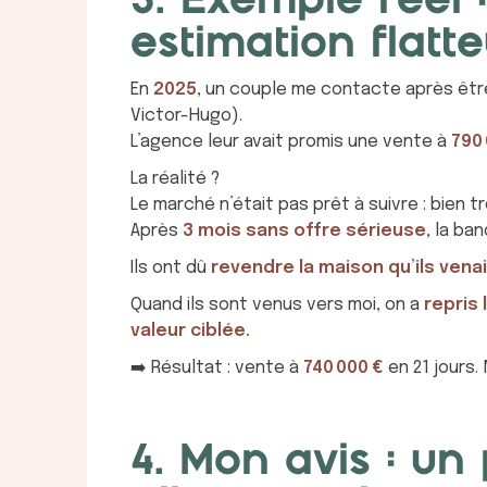
3. Exemple réel
estimation flatt
En
2025
, un couple me contacte après êtr
Victor-Hugo).
L’agence leur avait promis une vente à
790
La réalité ?
Le marché n’était pas prêt à suivre : bien tr
Après
3 mois sans offre sérieuse
, la ba
Ils ont dû
revendre la maison qu’ils vena
Quand ils sont venus vers moi, on a
repris 
valeur ciblée.
➡️ Résultat : vente à
740 000 €
en 21 jours.
4. Mon avis : un