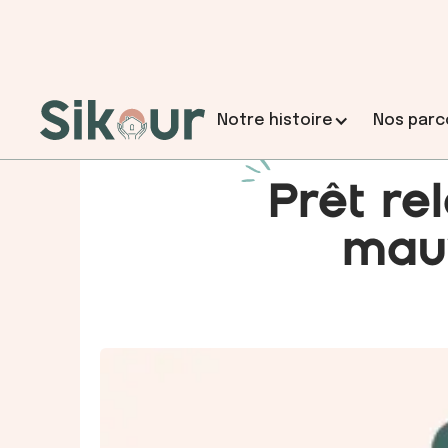
Notre histoire
Nos parc
Prêt re
Choisir Sikour ?
L'histoire de Sikour
mauv
Coaching dʼaide à la décision
Le point de départ sécurisé pour réfléchir,
choisir.
2h dans un espace neutre et sécurisé pour réfléchi
décider grâce à une analyse financière, juridique
humaine de votre situation.