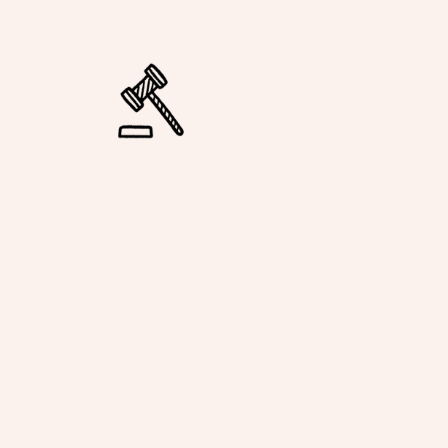
En savoir plus
égie alignée, un
dre vos intérêts.
ngagé pour défendre vos intérêts
e, même en passant par une
isé pour un projet sécurisé — et
En savoir plus