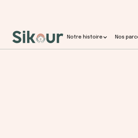
Notre histoire
Nos parc
Choisir Sikour ?
L'histoire de Sikour
Coaching dʼaide à la décision
Le point de départ sécurisé pour réfléchir,
choisir.
2h dans un espace neutre et sécurisé pour réfléchi
décider grâce à une analyse financière, juridique
humaine de votre situation.