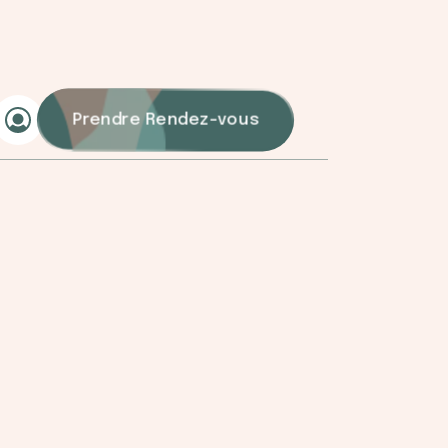
Prendre Rendez-vous
 SIKOUR
Mon expertise pour le
 à obtenir le meilleur net
nte avec clarté, sécurité et
 structurée et un cadre juridique