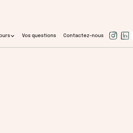
ours
Vos questions
Contactez-nous
L’accompagnement
 comprendre et
Votre projet, votre liberté. 
sécuriser.
r, clarifier et
Vous aider à vendre rapidement,
, technique et
vendeur, et à conduire votre ve
sérénité, grâce à une stratégie
maîtrisé.